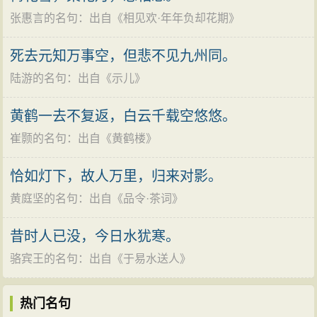
因此，自己的痛苦也将终生以随。可是，虽然前途无
张惠言的名句
：出自《
相见欢·年年负却花期
》
望，她却至死靡它，一辈子都要眷恋着；尽管痛苦，也
只有忍受。所以，在这两句里，既有失望的悲伤与痛
死去元知万事空，但悲不见九州同。
苦，也有缠绵、灼热的执着与追求。追求是无望的，无
陆游的名句
：出自《
示儿
》
望中仍要追求，因此这追求也着有悲观色彩。这些感
情，好象在无穷地循环，难以求其端绪；又仿佛组成一
黄鹤一去不复返，白云千载空悠悠。
个多面的立体，光从一个角度是不能见其全貌的。诗人
崔颢的名句
：出自《
黄鹤楼
》
只用两个比喻就圆满地表现了如此复杂的心理状态，表
恰如灯下，故人万里，归来对影。
明他的联想是很丰富的。“春蚕”句首先是人的眷恋感情之
黄庭坚的名句
：出自《
品令·茶词
》
缠绵同春蚕吐丝绵绵不尽之间的联想，又从蚕吐丝到“死”
方止而推移到人的感情之生死不渝，因此写出了“到死丝
昔时人已没，今日水犹寒。
方尽”，使这一形象具有了多种比喻的意义。南朝乐府西
骆宾王的名句
：出自《
于易水送人
》
曲歌《作蚕丝》：“春蚕不应老（不应，这里是“不顾”的意
思），昼夜常怀丝。何惜微躯尽，缠绵自有时。”造意与
热门名句