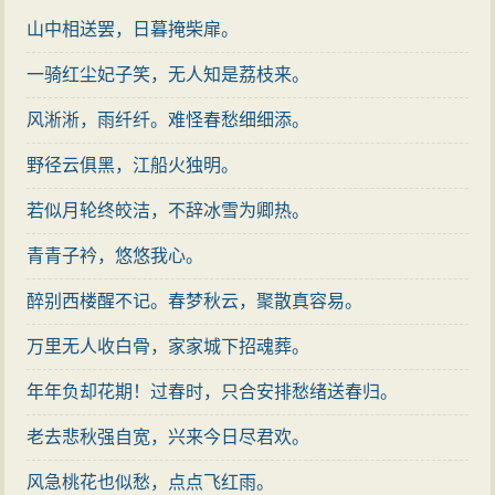
《无题》的“春蚕”句相近。不过，这里的春蚕“何惜微躯
山中相送罢，日暮掩柴扉。
尽”，是在料定“缠绵自有时”、前途颇有希望的情况下产生
的意念。《无题》“春蚕”句则不然，就其表现追求精神而
一骑红尘妃子笑，无人知是荔枝来。
言，它表现的追求是无望的，却又是不计希望之有无
风淅淅，雨纤纤。难怪春愁细细添。
的，感情境界有差异，联想也更为曲折。以蜡烛的燃烧
野径云俱黑，江船火独明。
比喻痛苦的煎熬，在李商隐以前的南朝乐府中，也不少
若似月轮终皎洁，不辞冰雪为卿热。
见。如“思君如明烛，中宵空自煎”（王融《自君之出
矣》），“思君如夜烛，煎泪几千行”（陈叔达，同题）等
青青子衿，悠悠我心。
皆是。“蜡炬成灰泪始干”同样是用蜡烛作比喻，却不是单
醉别西楼醒不记。春梦秋云，聚散真容易。
一地以蜡泪比拟痛苦，而是还进一步以“成灰始干”反映痛
万里无人收白骨，家家城下招魂葬。
苦的感情终生以随，联想比前人深微复杂得多，形象的
底蕴也因此而丰富得多了。
年年负却花期！过春时，只合安排愁绪送春归。
以上四句着重揭示内心的感情活动，使难以言说的
老去悲秋强自宽，兴来今日尽君欢。
复杂感情具体化，写得很精彩。五六句转入写外向的意
风急桃花也似愁，点点飞红雨。