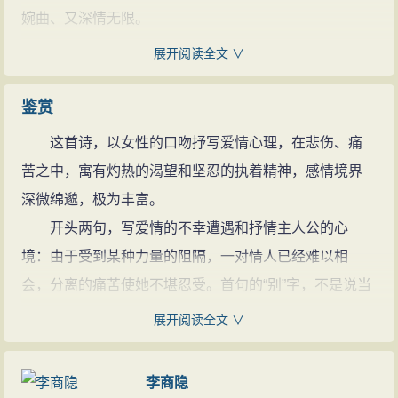
东风无力百花残：这里指百花凋谢的暮春时节。东风，
婉曲、又深情无限。
春风。残，凋零。
展开阅读全文 ∨
参考资料：
丝方尽：丝，与“思”谐音，以“丝”喻“思”，含相思之意。
1、钱荣涵·《无题》九首分析·安徽大学·2006年
蜡炬：蜡烛。
2、吉林大学中文系 ．唐诗鉴赏大典（十一） ：吉林大学出版社
鉴赏
，2009 ：153-155 ．
泪始干：泪，指燃烧时的蜡烛油，这里取双关义，指相
这首诗，以女性的口吻抒写爱情心理，在悲伤、痛
思的眼泪。
苦之中，寓有灼热的渴望和坚忍的执着精神，感情境界
晓镜：早晨梳妆照镜子。镜，用作动词，照镜子的意
深微绵邈，极为丰富。
思。
开头两句，写爱情的不幸遭遇和抒情主人公的心
云鬓：女子多而美的头发，这里比喻青春年华。
境：由于受到某种力量的阻隔，一对情人已经难以相
应觉：设想之词。
会，分离的痛苦使她不堪忍受。首句的“别”字，不是说当
月光寒：指夜渐深。
下正在话别，而是指既成的被迫分离。两个“难”字，第一
蓬山：蓬莱山，传说中海上仙山，指仙境。
展开阅读全文 ∨
个指相会困难，第二个是痛苦难堪的意思。前人诗中曾
青鸟：神话中为西王母传递音讯的信使。
有“别日何易会日难”（曹丕《燕歌行》）“别易会难得”
殷勤：情谊恳切深厚。
李商隐