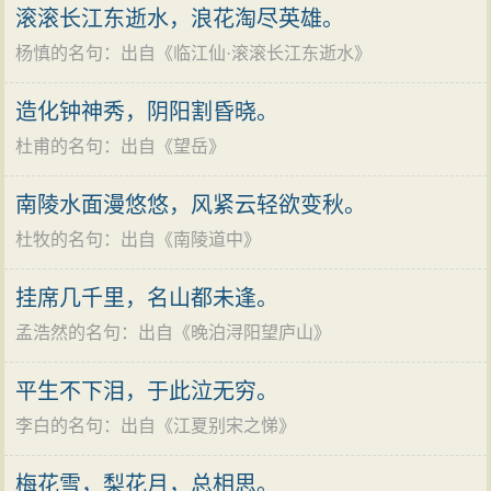
情者心境的反映，物我交融，心灵与自然取得了精微的
滚滚长江东逝水，浪花淘尽英雄。
之说。因处于牛李党争的夹缝之中，
契合。这种借景物反映人的境遇和感情的描写，在李商
一生很不得志。死后葬于家乡沁阳
杨慎的名句
：出自《
临江仙·滚滚长江东逝水
》
隐的笔底是常见的。例如《夜雨寄北》的前两句：“君问
（今河南焦作市沁阳与博爱县交界之
归期未有期，巴山夜雨涨秋池。”次句不仅象征诗人留滞
造化钟神秀，阴阳割昏晓。
处）。作品收录为《李义山诗集》。
巴蜀，而且反映了客子离人的百无聊赖，同“东风无力百
杜甫的名句
：出自《
望岳
》
...
花残”一样，写实与象征融为一体，赋予感情以可以感触
南陵水面漫悠悠，风紧云轻欲变秋。
的外在形态，也就是通常说的寓情于景的抒情方式。
杜牧的名句
：出自《
南陵道中
》
三、四句，接着写因为“相见时难”而“别亦难”的感
情，表现得更为曲折入微。“春蚕到死丝方尽”中的“丝”字
挂席几千里，名山都未逢。
与“思”谐音，全句是说，自己对于对方的思念，如同春蚕
孟浩然的名句
：出自《
晚泊浔阳望庐山
》
吐丝，到死方休。“蜡炬成灰泪始干”是比喻自己为不能相
聚而痛苦，无尽无休，仿佛蜡泪直到蜡烛烧成了灰方始
平生不下泪，于此泣无穷。
流尽一样。思念不止，表现着眷恋之深，但是终其一生
李白的名句
：出自《
江夏别宋之悌
》
都将处于思念中，却又表明相会无期，前途是无望的，
梅花雪，梨花月，总相思。