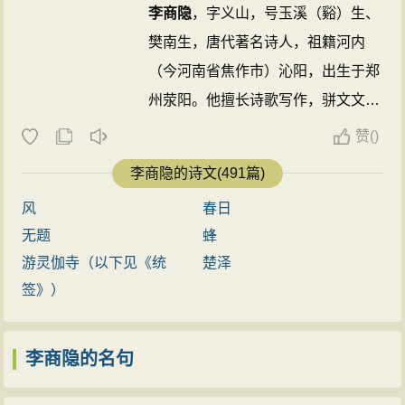
（宋武帝《丁都护歌》）等句，都是以强调重聚之难而
探看（kān）：探望。
李商隐
，字义山，号玉溪（谿）生、
感叹离别之苦。李商隐从这里推进一步，表明因为“相见
樊南生，唐代著名诗人，祖籍河内
参考资料：
时难”所以“别亦难”——难以割舍、痛苦得难以禁受。诗人
1、人民教育出版社语文室．九年义务教育标准教科书·语文·八年
（今河南省焦作市）沁阳，出生于郑
级·下册：人民教育出版社，2008年：223
在一句之中两次使用“难”字，第二个“难”字的出现，因重
州荥阳。他擅长诗歌写作，骈文文学
2、刘学锴 李翰．李商隐诗选评：上海古籍出版社，2003：181-
复而给人以轻微的突兀感，造成了诗句的绵联纤曲之
182
价值也很高，是晚唐最出色的诗人之
赞
(
)
3、钱荣涵·《无题》九首分析·安徽大学·2006年
势，使相见无期的离别之痛因表达方式的低回婉转而显
一，和杜牧合称“小李杜”，与温庭筠
李商隐的诗文(491篇)
得分外的深沉和缠绵；这样的缠绵情态，在“别易会难得”
合称为“温李”，因诗文与同时期的段
等平直叙述中是不易体会的。这位抒情主人公既已伤怀
风
春日
成式、温庭筠风格相近，且三人都在
如此，恰又面对着暮春景物，当然更使她悲怀难遣。暮
无题
蜂
家族里排行第十六，故并称为“三十
春时节，东风无力，百花纷谢，美好的春光即将逝去，
游灵伽寺（以下见《统
楚泽
六体”。其诗构思新奇，风格秾丽，
人力对此是无可奈何的，而自己的境遇之不幸，和心灵
签》）
尤其是一些爱情诗和无题诗写得缠绵
的创痛，也同眼前这随着春天的流逝而凋残的花朵一
悱恻，优美动人，广为传诵。但部分
样，因为美的事物受到摧残，岂不令人兴起无穷的怅惘
李商隐的名句
诗歌过于隐晦迷离，难于索解，至有
与惋惜！“东风无力百花残”一句，既写自然环境，也是抒
“诗家总爱西昆好，独恨无人作郑笺”