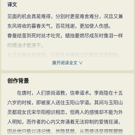
译文
见面的机会真是难得，分别时更是难舍难分，况且又兼
东风将收的暮春天气，百花残谢，更加使人伤感。
春蚕结茧到死时丝才吐完，蜡烛要燃尽成灰时像泪一样
的蜡油才能滴干。
女子早晨妆扮照镜，只担忧丰盛如云的鬓发改变颜色，
展开阅读全文 ∨
青春的容颜消失。男子晚上长吟不寐，必然感到冷月侵
人。
创作背景
对方的住处就在不远的蓬莱山，却无路可通，可望而不
在唐时，人们崇尚道教，信奉道术。李商隐在十五
可及。希望有青鸟一样的使者殷勤地为我去探看情人。
六岁的时候，即被家人送往玉阳山学道。其间与玉阳山
注释
灵都观女氏宋华阳相识相恋，但两人的感情却不能为外
无题：唐代以来，有的诗人不愿意标出能够表示主题的
人明知，而作者的心内又奔涌着无法抑制的爱情狂澜，
题目时，常用“ 无题”作诗的标题。
因此他只能以诗记情，并隐其题，从而使诗显得既朦胧