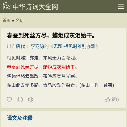
中华诗词大全网
首页
»
名句
春蚕到死丝方尽，蜡炬成灰泪始干。
出自
唐代
：
李商隐
的《
无题·相见时难别亦难
》
原
繁
译
拼
相见时难别亦难，东风无力百花残。
春蚕到死丝方尽，蜡炬成灰泪始干。
晓镜但愁云鬓改，夜吟应觉月光寒。
蓬山此去无多路，青鸟殷勤为探看。(蓬山一作：蓬莱)
赞
(
)
译文及注释