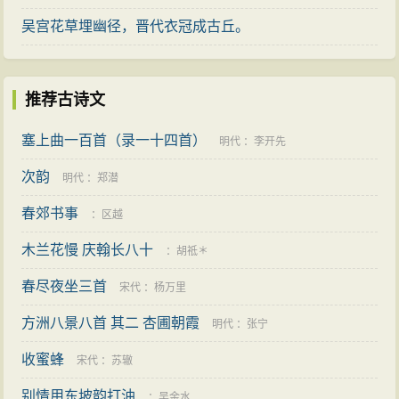
念活动。上句写自己，次句想象对方。“云鬓改”，是说自
吴宫花草埋幽径，晋代衣冠成古丘。
己因为痛苦的折磨，夜晚辗转不能成眠，以至于鬓发脱
落，容颜憔悴，亦即六朝诗人吴均所说“绿鬓愁中改，红
颜啼里灭”（《和萧洗马子显古意六首》）的意思。但
推荐古诗文
是，《无题》“晓镜”句说的是清晨照镜时为“云鬓改”而愁
塞上曲一百首（录一十四首）
苦，并且是“但愁”——只为此而愁。这就生动地描写了纡
明代
：
李开先
折婉曲的精神活动，而不再是单纯地叙述青春被痛苦所
次韵
明代
：
郑潜
消磨这件事了。自己于夜间因痛苦而憔悴，清晨又为憔
春郊书事
：
区越
悴而痛苦。夜间的痛苦，是因为爱情的追求不得实现；
木兰花慢 庆翰长八十
：
胡祗＊
次日为憔悴而愁，是为了爱情而希望长葆青春，总之，
为爱情而憔悴，而痛苦，而郁悒。这种昼夜廻环、缠绵
春尽夜坐三首
宋代
：
杨万里
往复的感情，仍然表现着痛苦而执着的心曲。“夜吟”句是
方洲八景八首 其二 杏圃朝霞
明代
：
张宁
推己及人，想象对方和自己一样痛苦。他揣想对方大概
收蜜蜂
宋代
：
苏辙
也将夜不成寐，常常吟诗遣怀，但是愁怀深重，无从排
别情用东坡韵打油
：
吴金水